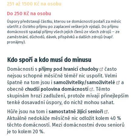
251 až 1500 Kč na osobu
Do 250 Kč na osobu
Úspory představují částku, kterou se domácnosti podaří za měsíc
ušetřit z čistého příjmu po zaplacení veškerých výdajů. Do příjmu
domácnosti spadají příjmy všech jejích členů ze všech zdrojů – ze
zaměstnání, důchodů, dávek, příspěvků a dalších zdrojů (např.
pronájmy).
Kdo spoří a kdo musí do minusu
Domácnosti s
příjmy pod hranicí chudoby
často
nejsou schopné měsíčně téměř nic uspořit. Velmi
špatně na tom jsou i
samoživitelky/samoživitelé
a
obecně
chudší polovina domácností
. Těmto
skupinám hrozí zadlužení, protože mívají přinejlepším
tenké dosavadní úspory, do nichž mohou sahat.
Hůře jsou na tom i
samostatně žijící senioři
.
Aktuálně nedokáže měsíčně nic odložit kolem 40 %
těchto domácností. Mezi domácnostmi dvou seniorů
je to kolem 20 %.