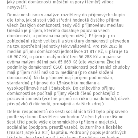
jaký podíl domácností měsíční úspory (téměř) vůbec
nevytváří.
Domácnosti jsou v analýze rozděleny do příjmových skupin
dle toho, jak si stojí vůči střední hodnotě čistého příjmu
všech českých domácností, tedy vůči příjmovému mediánu
(medián je příjem, kterého dosahuje polovina všech
domácností, a polovina má příjem nižší). Příjem je pro
zohlednění různé velikosti a struktury domácností převeden
na tzv. spotřební jednotky (ekvivalizován). Pro rok 2025 je
medián příjmu domácnosti jednotlivce 31 817 Kč, u páru je to
46 907 Kč, u páru s malým dítětem 56 288 Kč a u páru se
dvěma malými dětmi pak 65 669 Kč (dle výzkumu Životní
podmínky domácností ČSÚ). Domácnosti pod hranicí chudoby
mají příjem nižší než 60 % mediánu (pro dané složení
domácnosti). Nízkopříjmové mají příjem pod medián,
standardně příjmové do 1,5násobku mediánu a
vysokopříjmové nad 1,5násobek. Do celkového příjmu
domácnosti se počítají příjmy všech členů pocházející z
pracovní činnosti (včetně příjmů na ruku či na dohodu), dávek,
příspěvků či důchodů, pronájmů a dalších zdrojů.
Dělení respondentů do šesti sociálních tříd bylo připraveno
podle výzkumu Rozděleni svobodou. V něm bylo rozlišeno
šest tříd podle výše ekonomického (příjem a majetek),
sociálního (podpora, prestiž vazeb), kulturního a lidského
(znalost jazyků a ICT) kapitálu. Podrobný popis jednotlivých
tříd obsahuje
brožura
k výzkumu Rozděleni svobodou.