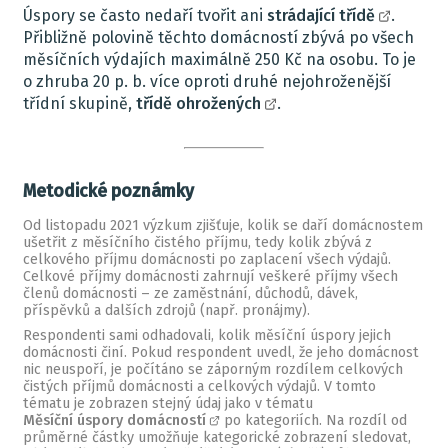
Úspory se často nedaří tvořit ani
strádající třídě
.
Přibližně polovině těchto domácností zbývá po všech
měsíčních výdajích maximálně 250 Kč na osobu. To je
o zhruba 20 p. b. více oproti druhé nejohroženější
třídní skupině,
třídě ohrožených
.
Metodické poznámky
Od listopadu 2021 výzkum zjišťuje, kolik se daří domácnostem
ušetřit z měsíčního čistého příjmu, tedy kolik zbývá z
celkového příjmu domácnosti po zaplacení všech výdajů.
Celkové příjmy domácnosti zahrnují veškeré příjmy všech
členů domácnosti – ze zaměstnání, důchodů, dávek,
příspěvků a dalších zdrojů (např. pronájmy).
Respondenti sami odhadovali, kolik měsíční úspory jejich
domácnosti činí. Pokud respondent uvedl, že jeho domácnost
nic neuspoří, je počítáno se záporným rozdílem celkových
čistých příjmů domácnosti a celkových výdajů. V tomto
tématu je zobrazen stejný údaj jako v tématu
Měsíční úspory domácností
po kategoriích. Na rozdíl od
průměrné částky umožňuje kategorické zobrazení sledovat,