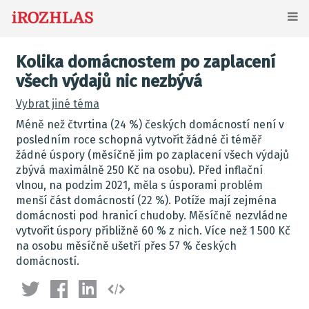
Kolika domácnostem po zaplacení
všech výdajů nic nezbývá
Vybrat jiné téma
Méně než čtvrtina (24 %) českých domácností není v
posledním roce schopná vytvořit žádné či téměř
žádné úspory (měsíčně jim po zaplacení všech výdajů
zbývá maximálně 250 Kč na osobu). Před inflační
vlnou, na podzim 2021, měla s úsporami problém
menší část domácností (22 %). Potíže mají zejména
domácnosti pod hranicí chudoby. Měsíčně nezvládne
vytvořit úspory přibližně 60 % z nich. Více než 1 500 Kč
na osobu měsíčně ušetří přes 57 % českých
domácností.