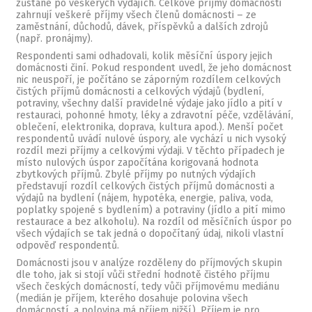
zůstane po veškerých výdajích. Celkové příjmy domácnosti
zahrnují veškeré příjmy všech členů domácnosti – ze
zaměstnání, důchodů, dávek, příspěvků a dalších zdrojů
(např. pronájmy).
Respondenti sami odhadovali, kolik měsíční úspory jejich
domácnosti činí. Pokud respondent uvedl, že jeho domácnost
nic neuspoří, je počítáno se záporným rozdílem celkových
čistých příjmů domácnosti a celkových výdajů (bydlení,
potraviny, všechny další pravidelné výdaje jako jídlo a pití v
restauraci, pohonné hmoty, léky a zdravotní péče, vzdělávání,
oblečení, elektronika, doprava, kultura apod.). Menší počet
respondentů uvádí nulové úspory, ale vychází u nich vysoký
rozdíl mezi příjmy a celkovými výdaji. V těchto případech je
místo nulových úspor započítána korigovaná hodnota
zbytkových příjmů. Zbylé příjmy po nutných výdajích
představují rozdíl celkových čistých příjmů domácnosti a
výdajů na bydlení (nájem, hypotéka, energie, paliva, voda,
poplatky spojené s bydlením) a potraviny (jídlo a pití mimo
restaurace a bez alkoholu). Na rozdíl od měsíčních úspor po
všech výdajích se tak jedná o dopočítaný údaj, nikoli vlastní
odpověď respondentů.
Domácnosti jsou v analýze rozděleny do příjmových skupin
dle toho, jak si stojí vůči střední hodnotě čistého příjmu
všech českých domácností, tedy vůči příjmovému mediánu
(medián je příjem, kterého dosahuje polovina všech
domácností, a polovina má příjem nižší). Příjem je pro