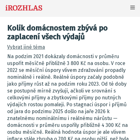
Kolik domácnostem zbývá po
zaplacení všech výdajů
Vybrat jiné téma
Na podzim 2021 dokázaly domácnosti v průměru
uspořit měsíčně přibližně 3 800 Kč na osobu. V roce
2022 se měsíční úspory vlivem zdražování propadly
nominálně i reálně. Reálné úspory začaly podobně
jako příjmy růst až na podzim roku 2023. Od té doby
se postupně mírně zvyšují, ačkoli ve srovnání s
celkovými příjmy a zbytkovými příjmy po nutných
výdajích rostou pomaleji. Po stagnaci úspor i příjmů
od jara do podzimu 2025 došlo na jaře 2026 k
znatelnému nominálnímu i reálnému nárůstu —
domácnosti v průměru uspořily přibližně 4 300 Kč na
osobu měsíčně. Reálná hodnota úspor je ale vlivem
inflace stále zhruba o 700 Kč na osobu nižší, než byla