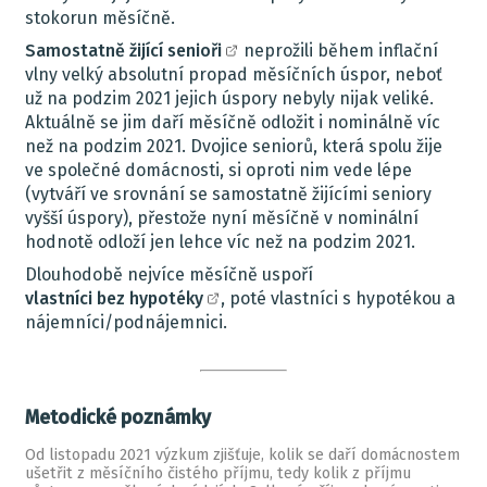
stokorun měsíčně.
Samostatně žijící senioři
neprožili během inflační
vlny velký absolutní propad měsíčních úspor, neboť
už na podzim 2021 jejich úspory nebyly nijak veliké.
Aktuálně se jim daří měsíčně odložit i nominálně víc
než na podzim 2021. Dvojice seniorů, která spolu žije
ve společné domácnosti, si oproti nim vede lépe
(vytváří ve srovnání se samostatně žijícími seniory
vyšší úspory), přestože nyní měsíčně v nominální
hodnotě odloží jen lehce víc než na podzim 2021.
Dlouhodobě nejvíce měsíčně uspoří
vlastníci bez hypotéky
, poté vlastníci s hypotékou a
nájemníci/podnájemnici.
Metodické poznámky
Od listopadu 2021 výzkum zjišťuje, kolik se daří domácnostem
ušetřit z měsíčního čistého příjmu, tedy kolik z příjmu