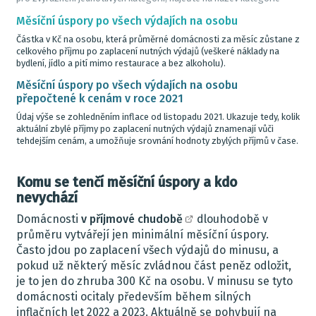
Měsíční úspory po všech výdajích na osobu
Částka v Kč na osobu, která průměrné domácnosti za měsíc zůstane z
celkového příjmu po zaplacení nutných výdajů (veškeré náklady na
bydlení, jídlo a pití mimo restaurace a bez alkoholu).
Měsíční úspory po všech výdajích na osobu
přepočtené k cenám v roce 2021
Údaj výše se zohledněním inflace od listopadu 2021. Ukazuje tedy, kolik
aktuální zbylé příjmy po zaplacení nutných výdajů znamenají vůči
tehdejším cenám, a umožňuje srovnání hodnoty zbylých příjmů v čase.
Komu se tenčí měsíční úspory a kdo
nevychází
Domácnosti
v příjmové chudobě
dlouhodobě v
průměru vytvářejí jen minimální měsíční úspory.
Často jdou po zaplacení všech výdajů do minusu, a
pokud už některý měsíc zvládnou část peněz odložit,
je to jen do zhruba 300 Kč na osobu. V minusu se tyto
domácnosti ocitaly především během silných
inflačních let 2022 a 2023. Aktuálně se pohybují na