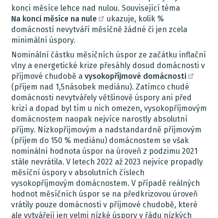
konci měsíce lehce nad nulou. Související téma
Na konci měsíce na nule
ukazuje, kolik %
domácností nevytváří měsíčně žádné či jen zcela
minimální úspory.
Nominální částku měsíčních úspor ze začátku inflační
vlny a energetické krize přesáhly dosud domácnosti v
příjmové chudobě a
vysokopříjmové domácnosti
(příjem nad 1,5násobek mediánu). Zatímco chudé
domácnosti nevytvářely většinově úspory ani před
krizí a dopad byl tím u nich omezen, vysokopříjmovým
domácnostem naopak nejvíce narostly absolutní
příjmy. Nízkopříjmovým a nadstandardně příjmovým
(příjem do 150 % mediánu) domácnostem se však
nominální hodnota úspor na úroveň z podzimu 2021
stále nevrátila. V letech 2022 až 2023 nejvíce propadly
měsíční úspory v absolutních číslech
vysokopříjmovým domácnostem. V případě reálných
hodnot měsíčních úspor se na předkrizovou úroveň
vrátily pouze domácnosti v příjmové chudobě, které
ale vytvářejí jen velmi nízké úspory v řádu nízkých