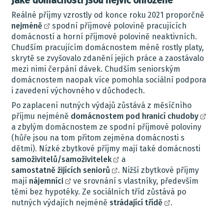
Jaké domácnosti jsou nejvíc ohrožené
Reálné příjmy vzrostly od konce roku 2021 proporčně
nejméně
spodní příjmové polovině pracujících
domácností a horní příjmové polovině neaktivních.
Chudším pracujícím domácnostem méně rostly platy,
skrytě se zvyšovalo zdanění jejich práce a zaostávalo
mezi nimi čerpání dávek. Chudším seniorským
domácnostem naopak více pomohla sociální podpora
i zavedení výchovného v důchodech.
Po zaplacení nutných výdajů zůstává z měsíčního
příjmu nejméně
domácnostem pod hranicí chudoby
a zbylým domácnostem ze spodní příjmové poloviny
(hůře jsou na tom přitom zejména domácnosti s
dětmi). Nízké zbytkové příjmy mají také domácnosti
samoživitelů/samoživitelek
a
samostatně žijících seniorů
. Nižší zbytkové příjmy
mají
nájemníci
ve srovnání s vlastníky, především
těmi bez hypotéky. Ze sociálních tříd zůstává po
nutných výdajích nejméně
strádající třídě
.