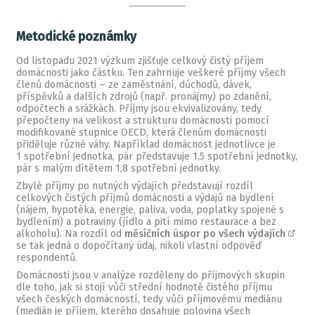
Metodické poznámky
Od listopadu 2021 výzkum zjišťuje celkový čistý příjem
domácnosti jako částku. Ten zahrnuje veškeré příjmy všech
členů domácnosti – ze zaměstnání, důchodů, dávek,
příspěvků a dalších zdrojů (např. pronájmy) po zdanění,
odpočtech a srážkách. Příjmy jsou ekvivalizovány, tedy
přepočteny na velikost a strukturu domácnosti pomocí
modifikované stupnice OECD, která členům domácnosti
přiděluje různé váhy. Například domácnost jednotlivce je
1 spotřební jednotka, pár představuje 1,5 spotřební jednotky,
pár s malým dítětem 1,8 spotřební jednotky.
Zbylé příjmy po nutných výdajích představují rozdíl
celkových čistých příjmů domácnosti a výdajů na bydlení
(nájem, hypotéka, energie, paliva, voda, poplatky spojené s
bydlením) a potraviny (jídlo a pití mimo restaurace a bez
alkoholu). Na rozdíl od
měsíčních úspor po všech výdajích
se tak jedná o dopočítaný údaj, nikoli vlastní odpověď
respondentů.
Domácnosti jsou v analýze rozděleny do příjmových skupin
dle toho, jak si stojí vůči střední hodnotě čistého příjmu
všech českých domácností, tedy vůči příjmovému mediánu
(medián je příjem, kterého dosahuje polovina všech