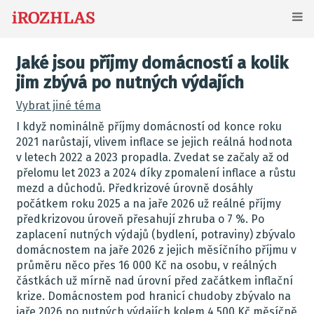
Jaké jsou příjmy domácností a kolik
jim zbývá po nutných výdajích
Vybrat jiné téma
I když nominálně příjmy domácností od konce roku
2021 narůstají, vlivem inflace se jejich reálná hodnota
v letech 2022 a 2023 propadla. Zvedat se začaly až od
přelomu let 2023 a 2024 díky zpomalení inflace a růstu
mezd a důchodů. Předkrizové úrovně dosáhly
počátkem roku 2025 a na jaře 2026 už reálné příjmy
předkrizovou úroveň přesahují zhruba o 7 %. Po
zaplacení nutných výdajů (bydlení, potraviny) zbývalo
domácnostem na jaře 2026 z jejich měsíčního příjmu v
průměru něco přes 16 000 Kč na osobu, v reálných
částkách už mírně nad úrovní před začátkem inflační
krize. Domácnostem pod hranicí chudoby zbývalo na
jaře 2026 po nutných výdajích kolem 4 500 Kč měsíčně