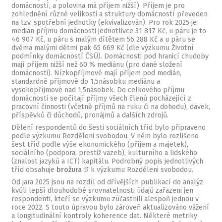
domácností, a polovina má příjem nižší). Příjem je pro
zohlednění různé velikosti a struktury domácností převeden
na tzv. spotřební jednotky (ekvivalizován). Pro rok 2025 je
medián příjmu domácnosti jednotlivce 31 817 Kč, u páru je to
46 907 Kč, u páru s malým dítětem 56 288 Kč a u páru se
dvěma malými dětmi pak 65 669 Kč (dle výzkumu Životní
podmínky domácností ČSÚ). Domácnosti pod hranicí chudoby
mají příjem nižší než 60 % mediánu (pro dané složení
domácnosti). Nízkopříjmové mají příjem pod medián,
standardně příjmové do 1,5násobku mediánu a
vysokopříjmové nad 1,5násobek. Do celkového příjmu
domácnosti se počítají příjmy všech členů pocházející z
pracovní činnosti (včetně příjmů na ruku či na dohodu), dávek,
příspěvků či důchodů, pronájmů a dalších zdrojů.
Dělení respondentů do šesti sociálních tříd bylo připraveno
podle výzkumu Rozděleni svobodou. V něm bylo rozlišeno
šest tříd podle výše ekonomického (příjem a majetek),
sociálního (podpora, prestiž vazeb), kulturního a lidského
(znalost jazyků a ICT) kapitálu. Podrobný popis jednotlivých
tříd obsahuje
brožura
k výzkumu Rozděleni svobodou.
Od jara 2025 jsou na rozdíl od dřívějších publikací do analýz
kvůli lepší dlouhodobé srovnatelnosti údajů zařazeni jen
respondenti, kteří se výzkumu zúčastnili alespoň jednou v
roce 2022. S touto úpravou bylo zároveň aktualizováno vážení
a longitudinální kontroly koherence dat. Některé metriky