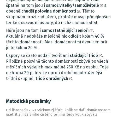
špatně na tom jsou i
samoživitelky/samoživitelé
a
obecně
chudší polovina domácností
. Těmto
skupinám hrozí zadlužení, protože mívají přinejlepším
tenké dosavadní úspory, do nichž mohou sahat.
Hůře jsou na tom i
samostatně žijící senioři
.
Aktuálně nedokáže měsíčně nic odložit kolem 40 %
těchto domácností. Mezi domácnostmi dvou seniorů
je to kolem 20 %.
Úspory se často nedaří tvořit ani
strádající třídě
.
Přibližně polovině těchto domácností zbývá po všech
měsíčních výdajích maximálně 250 Kč na osobu. To je
o zhruba 20 p. b. více oproti druhé nejohroženější
třídní skupině,
třídě ohrožených
.
Metodické poznámky
Od listopadu 2021 výzkum zjišťuje, kolik se daří domácnostem
ušetřit z měsíčního čistého příjmu, tedy kolik zbývá z