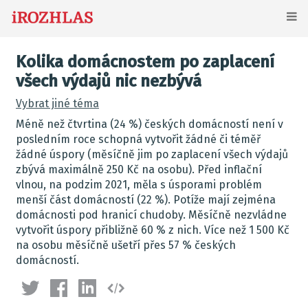
Kolika domácnostem po zaplacení
všech výdajů nic nezbývá
Vybrat jiné téma
Méně než čtvrtina (24 %) českých domácností není v
posledním roce schopná vytvořit žádné či téměř
žádné úspory (měsíčně jim po zaplacení všech výdajů
zbývá maximálně 250 Kč na osobu). Před inflační
vlnou, na podzim 2021, měla s úsporami problém
menší část domácností (22 %). Potíže mají zejména
domácnosti pod hranicí chudoby. Měsíčně nezvládne
vytvořit úspory přibližně 60 % z nich. Více než 1 500 Kč
na osobu měsíčně ušetří přes 57 % českých
domácností.