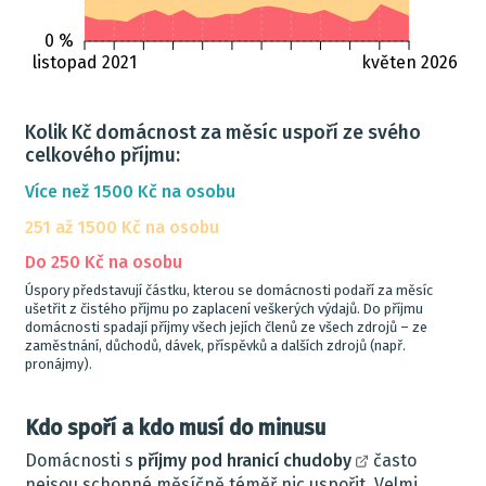
0 %
listopad 2021
květen 2026
Kolik Kč domácnost za měsíc uspoří ze svého
celkového příjmu:
Více než 1500 Kč na osobu
251 až 1500 Kč na osobu
Do 250 Kč na osobu
Úspory představují částku, kterou se domácnosti podaří za měsíc
ušetřit z čistého příjmu po zaplacení veškerých výdajů. Do příjmu
domácnosti spadají příjmy všech jejích členů ze všech zdrojů – ze
zaměstnání, důchodů, dávek, příspěvků a dalších zdrojů (např.
pronájmy).
Kdo spoří a kdo musí do minusu
Domácnosti s
příjmy pod hranicí chudoby
často
nejsou schopné měsíčně téměř nic uspořit. Velmi