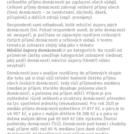
celkového příjmu domácnosti po zaplacení všech výdajů.
Celkové příjmy domácnosti zahrnují veškeré příjmy všech
členů domácnosti – ze zaměstnání, důchodů, dávek,
příspěvků a dalších zdrojů (např. pronájmy).
Respondenti sami odhadovali, kolik měsíční úspory jejich
domácnosti činí. Pokud respondent uvedl, že jeho domácnost
nic neuspoří, je počítáno se záporným rozdílem celkových
čistých příjmů domácnosti a celkových výdajů. V tomto
tématu je zobrazen stejný údaj jako v tématu
Měsíční úspory domácností
po kategoriích. Na rozdíl od
průměrné částky umožňuje kategorické zobrazení sledovat,
jaký podíl domácností měsíční úspory (téměř) vůbec
nevytváří.
Domácnosti jsou v analýze rozděleny do příjmových skupin
dle toho, jak si stojí vůči střední hodnotě čistého příjmu
všech českých domácností, tedy vůči příjmovému mediánu
(medián je příjem, kterého dosahuje polovina všech
domácností, a polovina má příjem nižší). Příjem je pro
zohlednění různé velikosti a struktury domácností převeden
na tzv. spotřební jednotky (ekvivalizován). Pro rok 2025 je
medián příjmu domácnosti jednotlivce 31 817 Kč, u páru je to
46 907 Kč, u páru s malým dítětem 56 288 Kč a u páru se
dvěma malými dětmi pak 65 669 Kč (dle výzkumu Životní
podmínky domácností ČSÚ). Domácnosti pod hranicí chudoby
mají příjem nižší než 60 % mediánu (pro dané složení