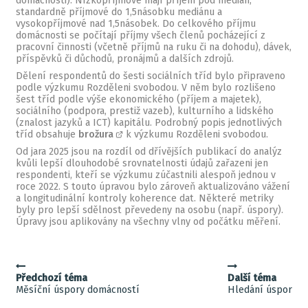
domácnosti). Nízkopříjmové mají příjem pod medián,
standardně příjmové do 1,5násobku mediánu a
vysokopříjmové nad 1,5násobek. Do celkového příjmu
domácnosti se počítají příjmy všech členů pocházející z
pracovní činnosti (včetně příjmů na ruku či na dohodu), dávek,
příspěvků či důchodů, pronájmů a dalších zdrojů.
Dělení respondentů do šesti sociálních tříd bylo připraveno
podle výzkumu Rozděleni svobodou. V něm bylo rozlišeno
šest tříd podle výše ekonomického (příjem a majetek),
sociálního (podpora, prestiž vazeb), kulturního a lidského
(znalost jazyků a ICT) kapitálu. Podrobný popis jednotlivých
tříd obsahuje
brožura
k výzkumu Rozděleni svobodou.
Od jara 2025 jsou na rozdíl od dřívějších publikací do analýz
kvůli lepší dlouhodobé srovnatelnosti údajů zařazeni jen
respondenti, kteří se výzkumu zúčastnili alespoň jednou v
roce 2022. S touto úpravou bylo zároveň aktualizováno vážení
a longitudinální kontroly koherence dat. Některé metriky
byly pro lepší sdělnost převedeny na osobu (např. úspory).
Úpravy jsou aplikovány na všechny vlny od počátku měření.
Předchozí téma
Další téma
Měsíční úspory domácností
Hledání úspor