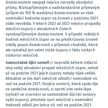
domácnostem naopak nejvíce narostly absolutní
příjmy. Nízkopříjmovým a nadstandardně příjmovým
(příjem do 150 % mediánu) domácnostem se však
nominální hodnota úspor na úroveň z podzimu 2021
stále nevrátila. V letech 2022 až 2023 nejvíce propadly
měsíční úspory v absolutních číslech
vysokopříjmovým domácnostem. V případě reálných
hodnot měsíčních úspor se na předkrizovou úroveň
vrátily pouze domácnosti v příjmové chudobě, které
ale vytvářejí jen velmi nízké úspory v řádu nízkých
stokorun měsíčně.
Samostatně žijící senioři
neprožili během inflační
vlny velký absolutní propad měsíčních úspor, neboť
už na podzim 2021 jejich úspory nebyly nijak veliké.
Aktuálně se jim daří měsíčně odložit i nominálně víc
než na podzim 2021. Dvojice seniorů, která spolu žije
ve společné domácnosti, si oproti nim vede lépe
(vytváří ve srovnání se samostatně žijícími seniory
vyšší úspory), přestože nyní měsíčně v nominální
hodnotě odloží jen lehce víc než na podzim 2021.