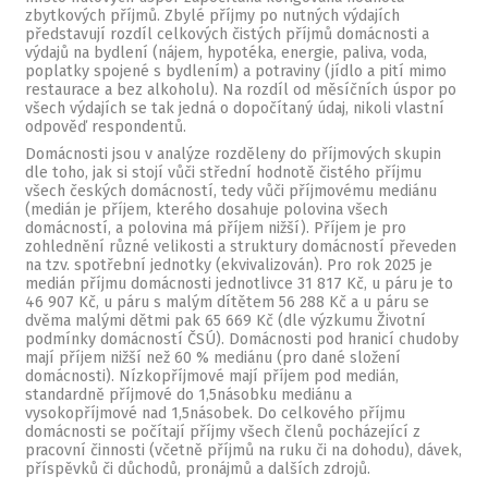
zbytkových příjmů. Zbylé příjmy po nutných výdajích
představují rozdíl celkových čistých příjmů domácnosti a
výdajů na bydlení (nájem, hypotéka, energie, paliva, voda,
poplatky spojené s bydlením) a potraviny (jídlo a pití mimo
restaurace a bez alkoholu). Na rozdíl od měsíčních úspor po
všech výdajích se tak jedná o dopočítaný údaj, nikoli vlastní
odpověď respondentů.
Domácnosti jsou v analýze rozděleny do příjmových skupin
dle toho, jak si stojí vůči střední hodnotě čistého příjmu
všech českých domácností, tedy vůči příjmovému mediánu
(medián je příjem, kterého dosahuje polovina všech
domácností, a polovina má příjem nižší). Příjem je pro
zohlednění různé velikosti a struktury domácností převeden
na tzv. spotřební jednotky (ekvivalizován). Pro rok 2025 je
medián příjmu domácnosti jednotlivce 31 817 Kč, u páru je to
46 907 Kč, u páru s malým dítětem 56 288 Kč a u páru se
dvěma malými dětmi pak 65 669 Kč (dle výzkumu Životní
podmínky domácností ČSÚ). Domácnosti pod hranicí chudoby
mají příjem nižší než 60 % mediánu (pro dané složení
domácnosti). Nízkopříjmové mají příjem pod medián,
standardně příjmové do 1,5násobku mediánu a
vysokopříjmové nad 1,5násobek. Do celkového příjmu
domácnosti se počítají příjmy všech členů pocházející z
pracovní činnosti (včetně příjmů na ruku či na dohodu), dávek,
příspěvků či důchodů, pronájmů a dalších zdrojů.