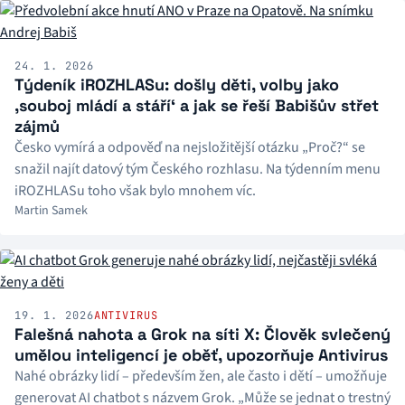
24. 1. 2026
Týdeník iROZHLASu: došly děti, volby jako
‚souboj mládí a stáří‘ a jak se řeší Babišův střet
zájmů
Česko vymírá a odpověď na nejsložitější otázku „Proč?“ se
snažil najít datový tým Českého rozhlasu. Na týdenním menu
iROZHLASu toho však bylo mnohem víc.
Martin Samek
19. 1. 2026
ANTIVIRUS
Falešná nahota a Grok na síti X: Člověk svlečený
umělou inteligencí je oběť, upozorňuje Antivirus
Nahé obrázky lidí – především žen, ale často i dětí – umožňuje
generovat AI chatbot s názvem Grok. „Může se jednat o trestný