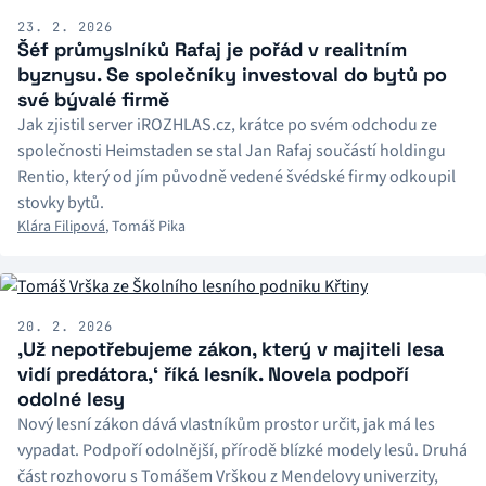
23. 2. 2026
Šéf průmyslníků Rafaj je pořád v realitním
byznysu. Se společníky investoval do bytů po
své bývalé firmě
Jak zjistil server iROZHLAS.cz, krátce po svém odchodu ze
společnosti Heimstaden se stal Jan Rafaj součástí holdingu
Rentio, který od jím původně vedené švédské firmy odkoupil
stovky bytů.
Klára Filipová
,
Tomáš Pika
20. 2. 2026
‚Už nepotřebujeme zákon, který v majiteli lesa
vidí predátora,‘ říká lesník. Novela podpoří
odolné lesy
Nový lesní zákon dává vlastníkům prostor určit, jak má les
vypadat. Podpoří odolnější, přírodě blízké modely lesů. Druhá
část rozhovoru s Tomášem Vrškou z Mendelovy univerzity,