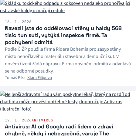
16. 1. 2026
Navezli jste do oddělovací stěny u haldy 568
tisíc tun suti, vytýká inspekce firmě. Ta
pochybení odmítá
Podle ČIŽP použila firma Ridera Bohemia pro zásyp stěny
místo nehořlavého materiálu stavební a demoliční suť. V
novém řízení žádá nápravu. Firma obvinění odmítá a odvolává
se na odborné posudky.
Tomáš Pika
,
Klára Filipová
12. 1. 2026
ANTIVIRUS
Antivirus: AI od Googlu radí lidem o zdraví
chybně, někdy i nebezpečně, varuje The