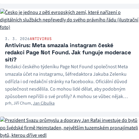
3. 3. 2026
ANTIVIRUS
Antivirus: Meta smazala instagram české
redakci Page Not Found. Jak funguje moderace
sítí?
Redakci českého týdeníku Page Not Found společnost Meta
smazala účet na instagramu, šéfredaktora Jakuba Zelenku
odřízla i od redakční stránky na facebooku. Oficiální důvod
společnost nesdělila. Co mohou lidé dělat, aby podobným
způsobem nepřišli o své profily? A mohou se vůbec nějak
prh
,
Jiří Chum
,
Jan Cibulka
bránit, pokud jim síť smaže jejich účet? Poslechněte si, co radí
datový novinář Jan Cibulka.