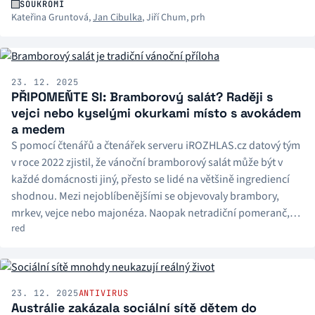
Radiožurnálu s redaktory Kateřinou Gruntovou a Janem
SOUKROMÍ
Kateřina Gruntová
,
Jan Cibulka
,
Jiří Chum
,
prh
Cibulkou.
23. 12. 2025
PŘIPOMEŇTE SI: Bramborový salát? Raději s
vejci nebo kyselými okurkami místo s avokádem
a medem
S pomocí čtenářů a čtenářek serveru iROZHLAS.cz datový tým
v roce 2022 zjistil, že vánoční bramborový salát může být v
každé domácnosti jiný, přesto se lidé na většině ingrediencí
shodnou. Mezi nejoblíbenějšími se objevovaly brambory,
mrkev, vejce nebo majonéza. Naopak netradiční pomeranč,
red
med či avokádo hlasující v anketě příliš neocenili. Je váš
rodinný recept mainstreamový nebo jdete proti proudu?
Připomeňte si výsledky hlasování.
23. 12. 2025
ANTIVIRUS
Austrálie zakázala sociální sítě dětem do