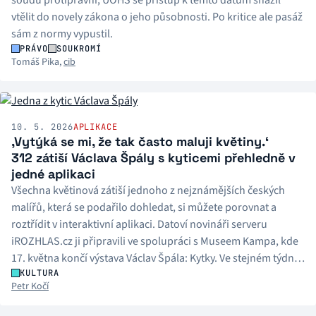
vtělit do novely zákona o jeho působnosti. Po kritice ale pasáž
sám z normy vypustil.
PRÁVO
SOUKROMÍ
Tomáš Pika
,
cib
10. 5. 2026
APLIKACE
‚Vytýká se mi, že tak často maluji květiny.‘
312 zátiší Václava Špály s kyticemi přehledně v
jedné aplikaci
Všechna květinová zátiší jednoho z nejznámějších českých
malířů, která se podařilo dohledat, si můžete porovnat a
roztřídit v interaktivní aplikaci. Datoví novináři serveru
iROZHLAS.cz ji připravili ve spolupráci s Museem Kampa, kde
17. května končí výstava Václav Špála: Kytky. Ve stejném týdnu
uplyne od úmrtí výtvarníka 80 let.
KULTURA
Petr Kočí