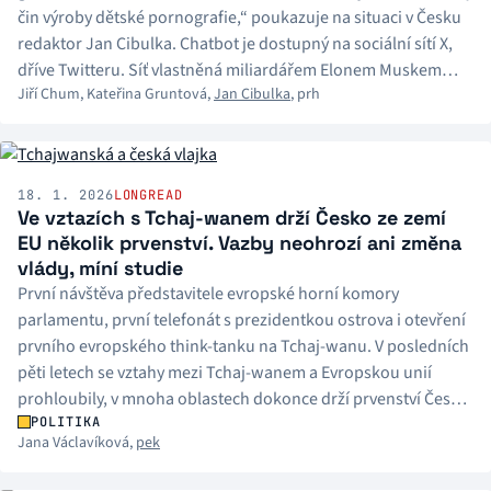
čin výroby dětské pornografie,“ poukazuje na situaci v Česku
redaktor Jan Cibulka. Chatbot je dostupný na sociální sítí X,
dříve Twitteru. Síť vlastněná miliardářem Elonem Muskem
Jiří Chum
,
Kateřina Gruntová
,
Jan Cibulka
,
prh
tvrdí, že se problém snaží řešit, ale uživatelé nacházejí nové
cesty, jak omezení obejít. Dá se proti tomu nějak bránit?
18. 1. 2026
LONGREAD
Ve vztazích s Tchaj-wanem drží Česko ze zemí
EU několik prvenství. Vazby neohrozí ani změna
vlády, míní studie
První návštěva představitele evropské horní komory
parlamentu, první telefonát s prezidentkou ostrova i otevření
prvního evropského think-tanku na Tchaj-wanu. V posledních
pěti letech se vztahy mezi Tchaj-wanem a Evropskou unií
prohloubily, v mnoha oblastech dokonce drží prvenství Česko,
které je vnímáno jako jeden z největších spojenců ostrova.
POLITIKA
Jana Václavíková
,
pek
Projevilo se to i na množství tchajwanských investic do
důležitých odvětví.