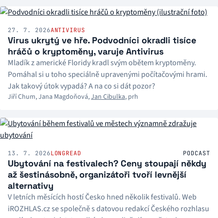
27. 7. 2026
ANTIVIRUS
Virus ukrytý ve hře. Podvodníci okradli tisíce
hráčů o kryptoměny, varuje Antivirus
Mladík z americké Floridy kradl svým obětem kryptoměny.
Pomáhal si u toho speciálně upravenými počítačovými hrami.
Jak takový útok vypadá? A na co si dát pozor?
Jiří Chum
,
Jana Magdoňová
,
Jan Cibulka
,
prh
13. 7. 2026
LONGREAD
PODCAST
Ubytování na festivalech? Ceny stoupají někdy
až šestinásobně, organizátoři tvoří levnější
alternativy
V letních měsících hostí Česko hned několik festivalů. Web
iROZHLAS.cz se společně s datovou redakcí Českého rozhlasu