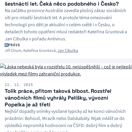
šestnácti let. Čeká něco podobného i Česko?
Na začátku prosince Austrálie zavedla plošný zákaz sociálních
sítí pro mladší šestnácti let. A protože téma omezování
technologií pro děti je aktuální v celém světě i v Česku, o
detailech tohoto opatření mluví redaktoři Kateřina Gruntová a
Jan Cibulka v pořadu Antivirus.
PRÁVO
Jiří Chum
,
Kateřina Gruntová
,
Jan Cibulka
22. 12. 2025
Tolik práce, přitom taková blbost. Rozstřel
vánočních filmů vyhrály Pelíšky, vývozní
Popelka je až třetí
Nejhůř dopadly snímky vysílané typicky až ke konci vánočních
prázdnin: Bohouš, Mrazík nebo Dalskabáty. Nijak zvlášť se do
výsledků nepromítá hodnocení na ČSFD: dobrý film a dobrý