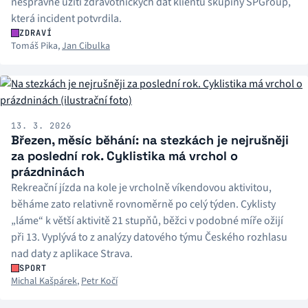
nesprávné užití zdravotnických dat klientů skupiny SPGroup,
která incident potvrdila.
ZDRAVÍ
Tomáš Pika
,
Jan Cibulka
13. 3. 2026
Březen, měsíc běhání: na stezkách je nejrušněji
za poslední rok. Cyklistika má vrchol o
prázdninách
Rekreační jízda na kole je vrcholně víkendovou aktivitou,
běháme zato relativně rovnoměrně po celý týden. Cyklisty
„láme“ k větší aktivitě 21 stupňů, běžci v podobné míře ožijí
při 13. Vyplývá to z analýzy datového týmu Českého rozhlasu
nad daty z aplikace Strava.
SPORT
Michal Kašpárek
,
Petr Kočí