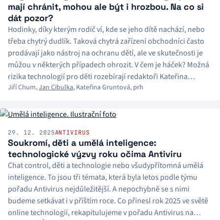
mají chránit, mohou ale být i hrozbou. Na co si
dát pozor?
Hodinky, díky kterým rodič ví, kde se jeho dítě nachází, nebo
třeba chytrý dudlík. Taková chytrá zařízení obchodníci často
prodávají jako nástroj na ochranu dětí, ale ve skutečnosti je
můžou v některých případech ohrozit. V čem je háček? Možná
rizika technologií pro děti rozebírají redaktoři Kateřina
Jiří Chum
,
Jan Cibulka
,
Kateřina Gruntová
,
prh
Gruntová a Jan Cibulka v pořadu Antivirus.
29. 12. 2025
ANTIVIRUS
Soukromí, děti a umělá inteligence:
technologické výzvy roku očima Antiviru
Chat control, děti a technologie nebo všudypřítomná umělá
inteligence. To jsou tři témata, která byla letos podle týmu
pořadu Antivirus nejdůležitější. A nepochybně se s nimi
budeme setkávat i v příštím roce. Co přinesl rok 2025 ve světě
online technologií, rekapitulujeme v pořadu Antivirus na