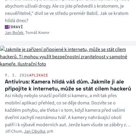
abychom užívali drogy. Ale co jste předvedli s kratomem, je
neuvěřitelné,“ divil se ve středu premiér Babiš. Jak se kratom
hlídá dnes?
ZDRAVÍ
Jan Boček
,
Tomáš Kremr
9. 3. 2026
APLIKACE
Antivirus: Kamera hlídá váš dům. Jakmile ji ale
připojíte k internetu, může se stát cílem hackerů
Asi nikdy nebylo snazší pořídit si kameru, a mít tak přes
mobilní aplikaci přehled, co se děje doma. Dozvíte se o
každém pohybu, ale třeba i o tom, když kamera před vašimi
dveřmi zachytí neznámou tvář. A kamery nahrávající okolí
patří i k výbavě moderních aut. Jenže kam všude se záběry z
Jiří Chum
,
Jan Cibulka
,
prh
takových kamer dostanou? A kdo o ně má zájem?