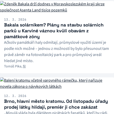
13. 3. 2026
Bakala solárníkem? Plány na stavbu solárních
parků u Karviné váznou kvůli obavám z
památkové zóny
Ačkoliv památkáři haly odmítají, průmyslové využití území je
podle nich možné – jednou z možností by bylo přesunout tam
právě záměr na fotovoltaický park a pro průmyslový areál
hledat jiné místo.
Tomáš Pika
,
fil
12. 3. 2026
Brno, hlavní město kratomu. Od listopadu úřady
prodej látky hlídají, premiér ji chce zakázat
„Minulá vláda byla diktátem pirátských fanatiků, kteří by rádi,