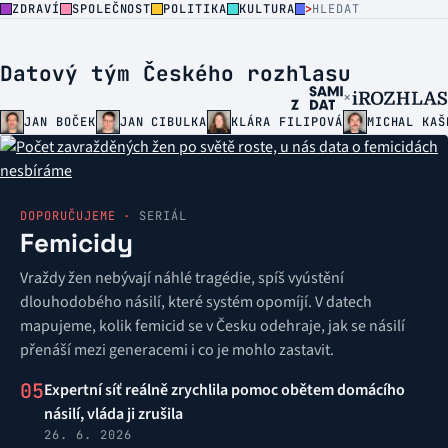
ZDRAVÍ
SPOLEČNOST
POLITIKA
KULTURA
>
ŽIVOTNÍ PROSTŘEDÍ
Datový tým
Českého rozhlasu
×
JAN BOČEK
JAN CIBULKA
KLÁRA FILIPOVÁ
MICHAL KAŠ
DOPORUČUJEME ·
SERIÁL
Femicidy
Vraždy žen nebývají náhlé tragédie, spíš vyústění
dlouhodobého násilí, které systém opomíjí. V datech
mapujeme, kolik femicid se v Česku odehraje, jak se násilí
přenáší mezi generacemi i co je mohlo zastavit.
05
Expertní síť reálně zrychlila pomoc obětem domácího
násilí, vláda ji zrušila
26. 6. 2026