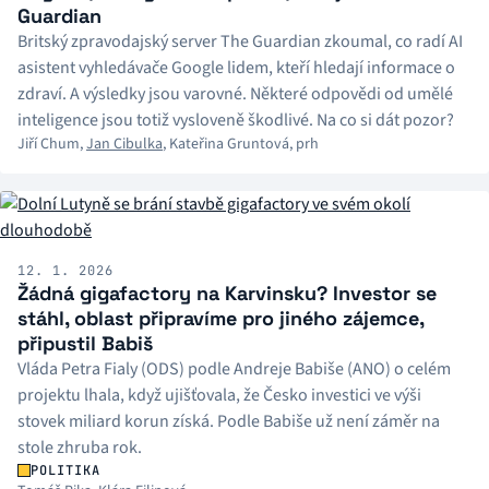
Guardian
Britský zpravodajský server The Guardian zkoumal, co radí AI
asistent vyhledávače Google lidem, kteří hledají informace o
zdraví. A výsledky jsou varovné. Některé odpovědi od umělé
inteligence jsou totiž vysloveně škodlivé. Na co si dát pozor?
Jiří Chum
,
Jan Cibulka
,
Kateřina Gruntová
,
prh
12. 1. 2026
Žádná gigafactory na Karvinsku? Investor se
stáhl, oblast připravíme pro jiného zájemce,
připustil Babiš
Vláda Petra Fialy (ODS) podle Andreje Babiše (ANO) o celém
projektu lhala, když ujišťovala, že Česko investici ve výši
stovek miliard korun získá. Podle Babiše už není záměr na
stole zhruba rok.
POLITIKA