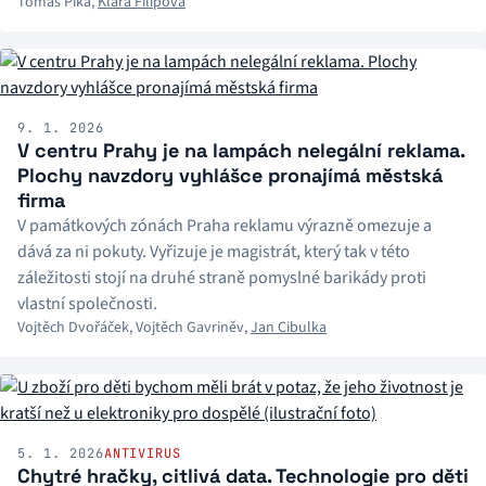
Tomáš Pika
,
Klára Filipová
9. 1. 2026
V centru Prahy je na lampách nelegální reklama.
Plochy navzdory vyhlášce pronajímá městská
firma
V památkových zónách Praha reklamu výrazně omezuje a
dává za ni pokuty. Vyřizuje je magistrát, který tak v této
záležitosti stojí na druhé straně pomyslné barikády proti
vlastní společnosti.
Vojtěch Dvořáček
,
Vojtěch Gavriněv
,
Jan Cibulka
5. 1. 2026
ANTIVIRUS
Chytré hračky, citlivá data. Technologie pro děti