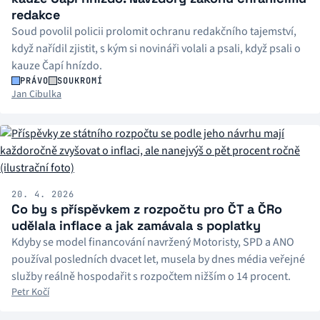
redakce
Soud povolil policii prolomit ochranu redakčního tajemství,
když nařídil zjistit, s kým si novináři volali a psali, když psali o
kauze Čapí hnízdo.
PRÁVO
SOUKROMÍ
Jan Cibulka
20. 4. 2026
Co by s příspěvkem z rozpočtu pro ČT a ČRo
udělala inflace a jak zamávala s poplatky
Kdyby se model financování navržený Motoristy, SPD a ANO
používal posledních dvacet let, musela by dnes média veřejné
služby reálně hospodařit s rozpočtem nižším o 14 procent.
Petr Kočí