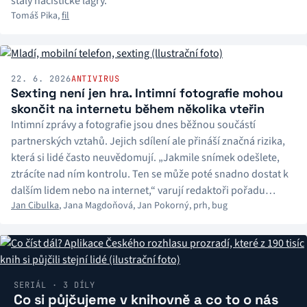
stály nacistické lágry.
Tomáš Pika
,
fil
22. 6. 2026
ANTIVIRUS
Sexting není jen hra. Intimní fotografie mohou
skončit na internetu během několika vteřin
Intimní zprávy a fotografie jsou dnes běžnou součástí
partnerských vztahů. Jejich sdílení ale přináší značná rizika,
která si lidé často neuvědomují. „Jakmile snímek odešlete,
ztrácíte nad ním kontrolu. Ten se může poté snadno dostat k
dalším lidem nebo na internet,“ varují redaktoři pořadu
Jan Cibulka
,
Jana Magdoňová
,
Jan Pokorný
,
prh
,
bug
Antivirus.
SERIÁL · 3 DÍLY
Co si půjčujeme v knihovně a co to o nás