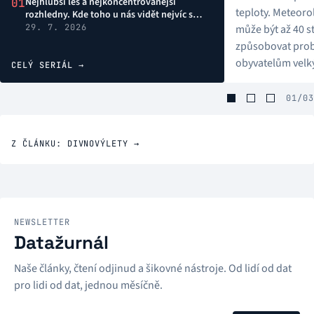
Nejhlubší les a nejkoncentrovanější
01
teploty. Meteoro
rozhledny. Kde toho u nás vidět nejvíc s
nejmenším počtem kroků
29. 7. 2026
může být až 40 s
způsobovat pro
obyvatelům velký
CELÝ SERIÁL →
asfaltu teplo ak
iROZHLAS.cz už d
01/03
ve třech největš
Tentokrát se dat
Z ČLÁNKU: DIVNOVÝLETY →
Liberec, Jihlavu a
těchto městech 
dní nejvíce?
NEWSLETTER
Datažurnál
Naše články, čtení odjinud a šikovné nástroje. Od lidí od dat
pro lidi od dat, jednou měsíčně.