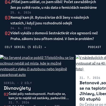
04
‚Přišel jsem udělat, co jsem slíbil.‘ Počet zavražděných
žen po světě roste, u nás data o femicidách nesbíráme
25. 6. 2026
03
Nemají kam jít. Bytová krize drží ženy v násilných
vztazích, i když jsou rozhodnuté odejít
24. 6. 2026
02
Vídeň vykáže z domovů šestnáctkrát více agresorů než
Praha, zákony jsou přitom stejné. V čem je problém?
23. 6. 2026
CELÝ SERIÁL (5 DÍLŮ) →
PODCAST
01
‚Vztahy mají zraňovat a bolet. To ve mně zůstane.‘
Domácí násilí se přenáší generačně
22. 6. 2026
31. 7. 2026
Betonové ‚so
SERIÁL · 2 DÍLY
Divnovýlety
se na teplot
Jihlavy, Libe
České póly nedostupnosti. Podívejte se,
02
kam je to nejdál od zastávky, parkoviště
60 stupňů
nebo hospody
31. 7. 2026
Do Česka se po m