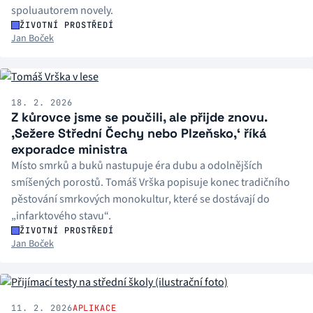
spoluautorem novely.
ŽIVOTNÍ PROSTŘEDÍ
Jan Boček
18. 2. 2026
Z kůrovce jsme se poučili, ale přijde znovu.
‚Sežere Střední Čechy nebo Plzeňsko,‘ říká
exporadce ministra
Místo smrků a buků nastupuje éra dubu a odolnějších
smíšených porostů. Tomáš Vrška popisuje konec tradičního
pěstování smrkových monokultur, které se dostávají do
„infarktového stavu“.
ŽIVOTNÍ PROSTŘEDÍ
Jan Boček
11. 2. 2026
APLIKACE