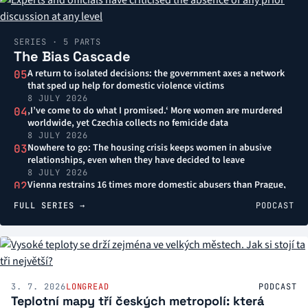
SERIES · 5 PARTS
The Bias Cascade
A return to isolated decisions: the government axes a network
05
that sped up help for domestic violence victims
8 JULY 2026
‚I’ve come to do what I promised.‘ More women are murdered
04
worldwide, yet Czechia collects no femicide data
8 JULY 2026
Nowhere to go: The housing crisis keeps women in abusive
03
relationships, even when they have decided to leave
8 JULY 2026
Vienna restrains 16 times more domestic abusers than Prague,
02
though both have the same laws
FULL SERIES →
PODCAST
8 JULY 2026
‚Relationships are meant to hurt – that stays with me.‘
01
Domestic violence is passed down through generations
8 JULY 2026
3. 7. 2026
LONGREAD
PODCAST
Teplotní mapy tří českých metropolí: která