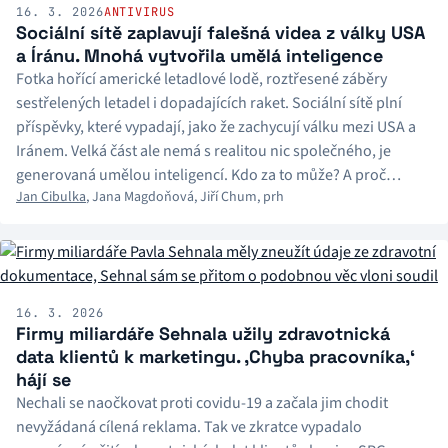
16. 3. 2026
ANTIVIRUS
Sociální sítě zaplavují falešná videa z války USA
a Íránu. Mnohá vytvořila umělá inteligence
Fotka hořící americké letadlové lodě, roztřesené záběry
sestřelených letadel i dopadajících raket. Sociální sítě plní
příspěvky, které vypadají, jako že zachycují válku mezi USA a
Iránem. Velká část ale nemá s realitou nic společného, je
generovaná umělou inteligencí. Kdo za to může? A proč
Jan Cibulka
,
Jana Magdoňová
,
Jiří Chum
,
prh
provozovatelé sítí takové materiály nemažou?
16. 3. 2026
Firmy miliardáře Sehnala užily zdravotnická
data klientů k marketingu. ‚Chyba pracovníka,‘
hájí se
Nechali se naočkovat proti covidu-19 a začala jim chodit
nevyžádaná cílená reklama. Tak ve zkratce vypadalo