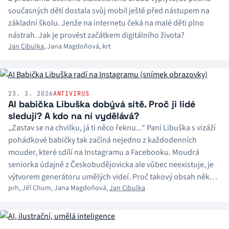
současných dětí dostala svůj mobil ještě před nástupem na
základní školu. Jenže na internetu čeká na malé děti plno
nástrah. Jak je provést začátkem digitálního života?
Jan Cibulka
,
Jana Magdoňová
,
krt
23. 3. 2026
ANTIVIRUS
AI babička Libuška dobývá sítě. Proč ji lidé
sledují? A kdo na ní vydělává?
„Zastav se na chvilku, já ti něco řeknu...“ Paní Libuška s vizáží
pohádkové babičky tak začíná nejedno z každodenních
mouder, které sdílí na Instagramu a Facebooku. Moudrá
seniorka údajně z Českobudějovicka ale vůbec neexistuje, je
výtvorem generátoru umělých videí. Proč takový obsah někdo
prh
,
Jiří Chum
,
Jana Magdoňová
,
Jan Cibulka
vytváří a dává ho na sociální sítě, na to se ptají redaktoři
Radiožurnálu.