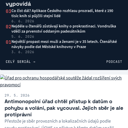
vypovídá
Co číst dál? Aplikace Českého rozhlasu prozradí, které z 190
03
tisíc knih si půjčili stejní lidé
6. 6. 2026
Nejdéle u čtenářů zůstávají knihy o prokrastinaci. Vondruška
02
vděčí za prvenství oddaným padesátníkům
5. 6. 2026
Největší propast mezi muži a ženami je v 35 letech. Čtenářské
01
návyky podle dat Městské knihovny v Praze
3. 6. 2026
CELÝ SERIÁL →
PODCAST
29. 5. 2026
Antimonopolní úřad chtěl přístup k datům o
pohybu a volání, pak vycouval. Jejich sběr je ale
protiprávní
Přestože je sběr provozních a lokalizačních údajů podle
soudu protiprávní, ÚOHS se přístup k těmto datům snažil