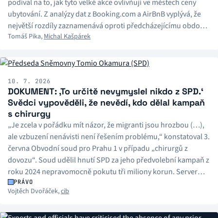
podíval na to, jak tyto velké akce ovlivňují ve městech ceny
ubytování. Z analýzy dat z Booking.com a AirBnB vyplývá, že
největší rozdíly zaznamenává oproti předcházejícímu období
Tomáš Pika
,
Michal Kašpárek
Ostrava během festivalu Beats for Love či Brno během
Animefestu. Festivaly se vysokým cenám snaží čelit i vlastním
ubytováním, to je ale brzy vyprodané.
10. 7. 2026
DOKUMENT: ‚To určitě nevymyslel nikdo z SPD.‘
Svědci vypověděli, že nevědí, kdo dělal kampaň
s chirurgy
„Je zcela v pořádku mít názor, že migranti jsou hrozbou (…),
ale vzbuzení nenávisti není řešením problému,“ konstatoval 3.
června Obvodní soud pro Prahu 1 v případu „chirurgů z
dovozu“. Soud udělil hnutí SPD za jeho předvolební kampaň z
roku 2024 nepravomocně pokutu tři miliony korun. Server
iROZHLAS.cz nyní přináší podrobnosti z celého rozsudku.
PRÁVO
Vojtěch Dvořáček
,
cib
Zahrnuje i popis výpovědí tří svědků.