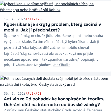
13. 4. 2026
ANTIVIRUS
Kyberšikana je skrytý problém, který začíná v
mobilu. Jak jí předcházet?
Špatné známky, nechuť k jídlu, zhoršené spaní anebo snaha
vyhýbat se škole. Za tím vším může být kyberšikana. Jak ji
poznat? „Třeba když se dítě začne na mobilu chovat
tajnůstkářsky, schovávat si obrazovku, když mu přijde
nečekané upozornění, tak zpanikaří, zrudne,“ popisují
prh
,
Jiří Chum
,
Jana Magdoňová
,
Jan Cibulka
redaktoři pořadu Antivirus Českého rozhlasu Jana
Magdoňová a Jan Cibulka. Jak ale kyberšikaně předcházet?
30. 3. 2026
APLIKACE
Antivirus: Od pohádek ke konspiračním teoriím.
Ochrání děti na internetu rodičovské zámky?
Z průzkumu Českého statistického úřadu vyplývá, že pětina