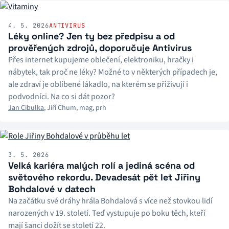
4. 5. 2026
ANTIVIRUS
Léky online? Jen ty bez předpisu a od
prověřených zdrojů, doporučuje Antivirus
Přes internet kupujeme oblečení, elektroniku, hračky i
nábytek, tak proč ne léky? Možné to v některých případech je,
ale zdraví je oblíbené lákadlo, na kterém se přiživují i
podvodníci. Na co si dát pozor?
Jan Cibulka
,
Jiří Chum
,
mag
,
prh
3. 5. 2026
Velká kariéra malých rolí a jediná scéna od
světového rekordu. Devadesát pět let Jiřiny
Bohdalové v datech
Na začátku své dráhy hrála Bohdalová s více než stovkou lidí
narozených v 19. století. Teď vystupuje po boku těch, kteří
mají šanci dožít se století 22.