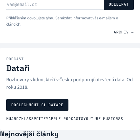
Váš e-mail
ODEBÍRAT
Přihlášením dovolujete týmu Samizdat informovat vás e-mailem o
článcích.
ARCHIV →
PODCAST
Dataři
Rozhovory s lidmi, kteří v Česku podporují otevřená data. Od
roku 2018.
POSLECHNOUT SI DATAŘE
MUJROZHLAS
SPOTIFY
APPLE PODCASTS
YOUTUBE MUSIC
RSS
Nejnovější články