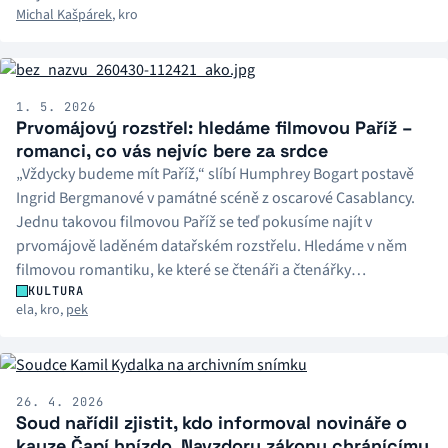
Michal Kašpárek
,
kro
1. 5. 2026
Prvomájový rozstřel: hledáme filmovou Paříž –
romanci, co vás nejvíc bere za srdce
„Vždycky budeme mít Paříž,“ slíbí Humphrey Bogart postavě
Ingrid Bergmanové v památné scéně z oscarové Casablancy.
Jednu takovou filmovou Paříž se teď pokusíme najít v
prvomájově laděném datařském rozstřelu. Hledáme v něm
filmovou romantiku, ke které se čtenáři a čtenářky
iROZHLAS.cz vracejí nejraději. A nezáleží na tom, jestli
KULTURA
ela
,
kro
,
pek
nakonec její hrdinové společně uhánějí na koních
zasněženými pláněmi nebo si jen kynou hlavami napříč
jazzovým klubem.
26. 4. 2026
Soud nařídil zjistit, kdo informoval novináře o
kauze Čapí hnízdo. Navzdory zákonu chránícímu