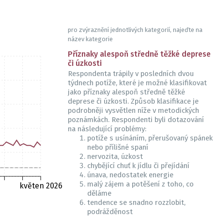
pro zvýraznění jednotlivých kategorií, najeďte na
název kategorie
Příznaky alespoň středně těžké deprese
či úzkosti
Respondenta trápily v posledních dvou
týdnech potíže, které je možné klasifikovat
jako příznaky alespoň středně těžké
deprese či úzkosti. Způsob klasifikace je
podrobněji vysvětlen níže v metodických
poznámkách. Respondenti byli dotazování
na následující problémy:
potíže s usínáním, přerušovaný spánek
nebo přílišné spaní
nervozita, úzkost
chybějící chuť k jídlu či přejídání
únava, nedostatek energie
malý zájem a potěšení z toho, co
květen 2026
děláme
tendence se snadno rozzlobit,
podrážděnost